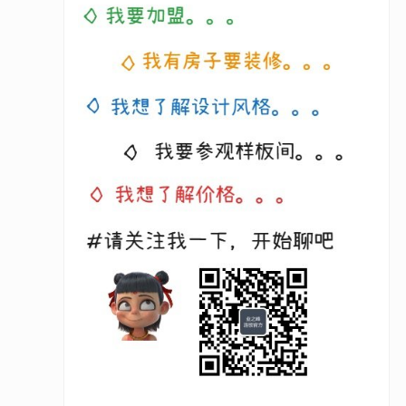
第六步：
加盟后支
第七步：
开始经营
业之峰旗下品牌
我们的资源
业之峰集团
关于我们
业之峰连锁
连锁公众号：yzfls365
加盟热线：400-818-9993