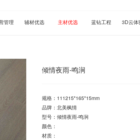
营管理
辅材优选
主材优选
蓝钻工程
3D云体
倾情夜雨-鸣涧
规格：111215*165*15mm
品牌：北美枫情
型号：倾情夜雨-鸣涧
颜色：
材质：